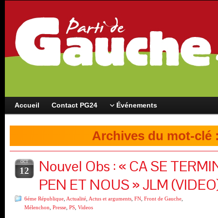
Accueil
Contact PG24
Événements
Archives du mot-clé 
Nouvel Obs : « CA SE TERM
OCT
12
PEN ET NOUS » JLM (VIDEO
6éme République
,
Actualité
,
Actus et arguments
,
FN
,
Front de Gauche
,
Mélenchon
,
Presse
,
PS
,
Videos