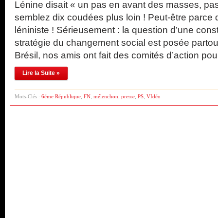
Lénine disait « un pas en avant des masses, pa
semblez dix coudées plus loin ! Peut-être parce 
léniniste ! Sérieusement : la question d’une con
stratégie du changement social est posée parto
Brésil, nos amis ont fait des comités d’action po
Lire la Suite »
Mots-Clés :
6éme République
,
FN
,
mélenchon
,
presse
,
PS
,
VIdéo