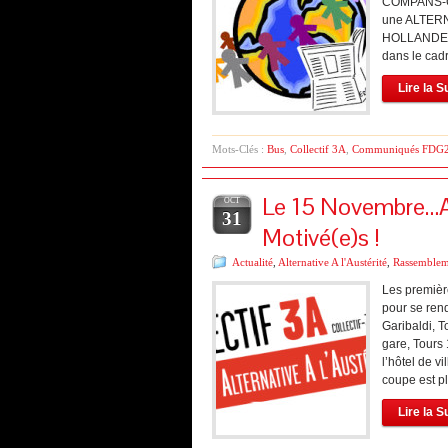
COMPANS-C
une ALTERN
HOLLANDE, 
dans le cad
Lire la S
Mots-Clés :
Bus
,
Collectif 3A
,
Communiqués FDG
Le 15 Novembre…Alt
OCT
31
Motivé(e)s !
Actualité
,
Alternative A l'Austérité
,
Rassemblem
Les premièr
pour se ren
Garibaldi, 
gare, Tours
l’hôtel de v
coupe est p
Lire la S