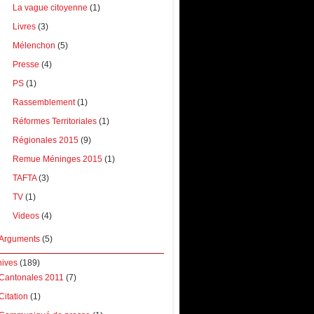
La vague citoyenne
(1)
Livres
(3)
Mélenchon
(5)
Presse
(4)
PS
(1)
Rassemblement
(1)
Réformes Territoriales
(1)
Régionales 2015
(9)
Remue Méninges 2015
(1)
TAFTA
(3)
TV
(1)
Videos
(4)
Arguments
(5)
hives
(189)
Cantonales 2011
(7)
Citation
(1)