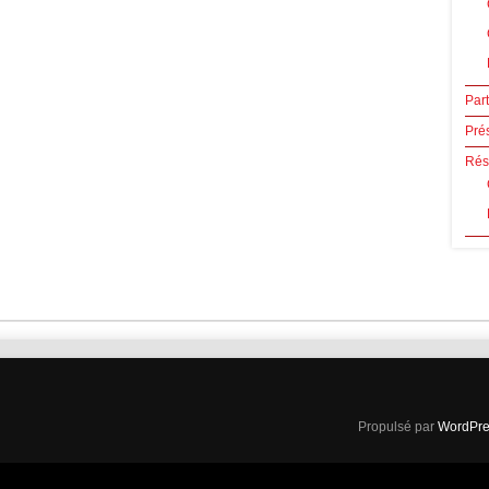
Par
Pré
Rése
Propulsé par
WordPre