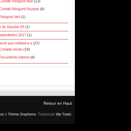
Comité Périgord Noir
(13)
Comité Périgord Pourpre
(8)
Périgord Vert
(1)
ti de Gauche 65
(1)
sidentielles 2017
(1)
rvé aux militant-e-s
(27)
Compte-rendu
(19)
Documents interne
(8)
Retour en Haut
ss
&
Thème Graphene
. Traduit par
Wp Trads
.