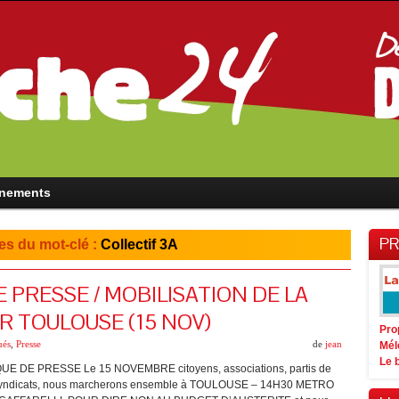
nements
PR
es du mot-clé :
Collectif 3A
PRESSE / MOBILISATION DE LA
 TOULOUSE (15 NOV)
Pro
és
,
Presse
de
jean
Mél
Le 
 DE PRESSE Le 15 NOVEMBRE citoyens, associations, partis de
syndicats, nous marcherons ensemble à TOULOUSE – 14H30 METRO