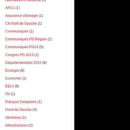
Alternative A l'Austérité
(3)
APCL
(1)
Assurance chômage
(1)
CN Parti de Gauche
(1)
Communiqués
(1)
Communiqués PG Région
(2)
Communiqués PG24
(5)
Congres PG 2015
(1)
Départementales 2015
(8)
Ecologie
(8)
Economie
(1)
EELV
(6)
FN
(1)
François Delapierre
(1)
Front de Gauche
(3)
Généreux
(1)
Infrastructures
(2)