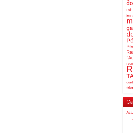
do
noir
jenn
m
ga
d
Pé
Pér
Ras
l'A
reun
R
T
dord
éle
Ca
Act