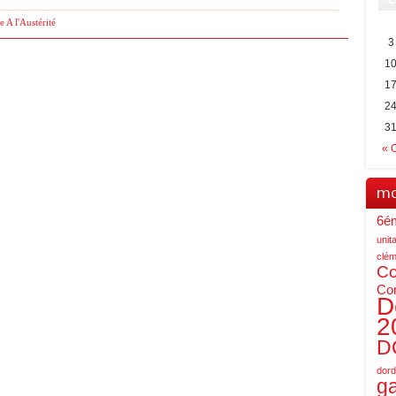
L
 A l'Austérité
3
1
1
2
3
« 
mo
6é
unita
clém
C
Co
D
2
D
dor
g