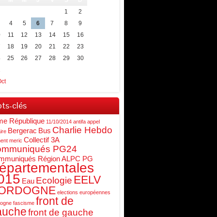
M
M
J
V
S
D
1
2
4
5
6
7
8
9
0
11
12
13
14
15
16
7
18
19
20
21
22
23
4
25
26
27
28
29
30
1
Oct
ts-clés
me République
11/10/2014
antifa
appel
Charlie Hebdo
Bergerac
Bus
ire
Collectif 3A
ent meric
ommuniqués PG24
mmuniqués Région ALPC PG
épartementales
015
EELV
Ecologie
Eau
ORDOGNE
elections européennes
front de
dogne
fascisme
auche
front de gauche