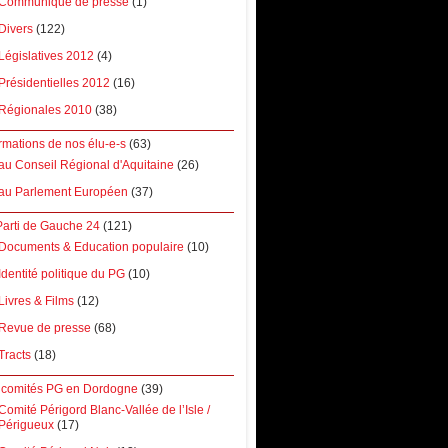
Communiqué de presse
(1)
Divers
(122)
Législatives 2012
(4)
Présidentielles 2012
(16)
Régionales 2010
(38)
rmations de nos élu-e-s
(63)
au Conseil Régional d'Aquitaine
(26)
au Parlement Européen
(37)
Parti de Gauche 24
(121)
Documents & Education populaire
(10)
Identité politique du PG
(10)
Livres & Films
(12)
Revue de presse
(68)
Tracts
(18)
 comités PG en Dordogne
(39)
Comité Périgord Blanc-Vallée de l’Isle /
Périgueux
(17)