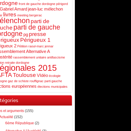
rdogne
front de gauche dordogne périgord
Gabriel Amard
jean-luc mélechon
livres
ar
meeting bergerac
élenchon
parti de
parti de gauche
uche
ordogne
presse
pg
rigueux
Périgueux 1
igueux 2
Pétition
raoul-marc jennar
semblement Alternative A
ustérité
rassemblement unitaire antifascisme
ion retraite dordogne
égionales 2015
AFTA
Toulouse
VIdéo
écologie
ogne gaz de schiste rouffignac parti gauche
ctions européennes
élections municipales
tégories
us et arguments
(155)
Actualité
(152)
6éme République
(2)