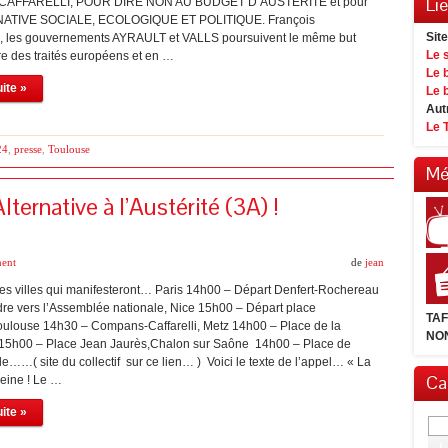
Li
AFFARELLI, POUR DIRE NON AU BUDGET D’AUSTERITE et pour
ATIVE SOCIALE, ECOLOGIQUE ET POLITIQUE. François
Sit
les gouvernements AYRAULT et VALLS poursuivent le même but
Le 
re des traités européens et en …
Le 
uite »
Le 
Aut
Le 
24
,
presse
,
Toulouse
Mé
ernative à l’Austérité (3A) !
ent
de
jean
es villes qui manifesteront… Paris 14h00 – Départ Denfert-Rochereau
dre vers l’Assemblée nationale, Nice 15h00 – Départ place
TA
Toulouse 14h30 – Compans-Caffarelli, Metz 14h00 – Place de la
NON
 15h00 – Place Jean Jaurès,Chalon sur Saône 14h00 – Place de
ille……( site du collectif sur ce lien… ) Voici le texte de l’appel… « La
Cal
leine ! Le …
uite »