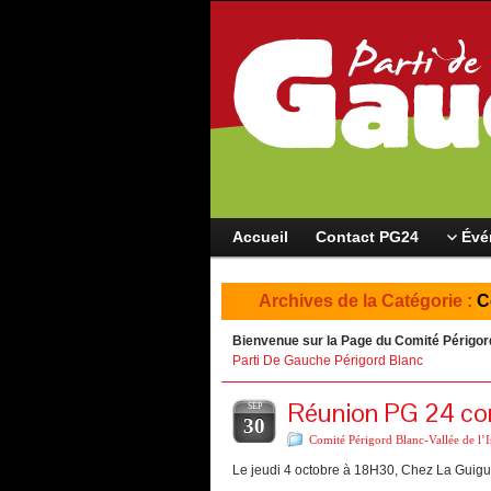
Accueil
Contact PG24
Évé
Archives de la Catégorie :
C
Bienvenue sur la Page
du Comité Périgord 
Parti De Gauche Périgord Blanc
Réunion PG 24 comi
SEP
30
Comité Périgord Blanc-Vallée de l’I
Le jeudi 4 octobre à 18H30, Chez La Guigu