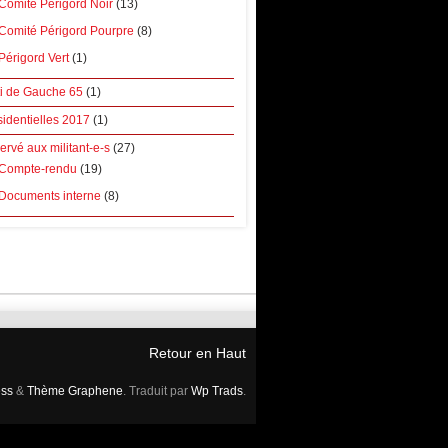
Comité Périgord Noir
(13)
Comité Périgord Pourpre
(8)
Périgord Vert
(1)
ti de Gauche 65
(1)
sidentielles 2017
(1)
rvé aux militant-e-s
(27)
Compte-rendu
(19)
Documents interne
(8)
Retour en Haut
ss
&
Thème Graphene
. Traduit par
Wp Trads
.