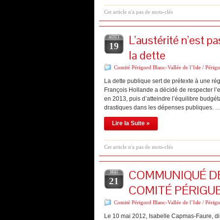
Cet article n'a pas de mots-clés
L’austérité n’est p
AOÛT
19
la dette
Comité Périgord Blanc-Vallée de l’Isle / Périg
La dette publique sert de prétexte à une r
François Hollande a décidé de respecter l’
en 2013, puis d’atteindre l’équilibre bud
drastiques dans les dépenses publiques. 
Lire la Suite »
Cet article n'a pas de mots-clés
COMMUNIQUÉ DE
MAI
21
COMITÉ PÉRIGU
Comité Périgord Blanc-Vallée de l’Isle / Périg
Le 10 mai 2012, Isabelle Capmas-Faure, dir