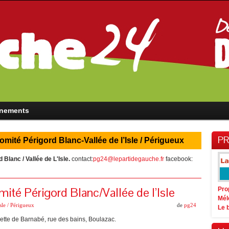
nements
PR
omité Périgord Blanc-Vallée de l’Isle / Périgueux
Blanc / Vallée de L'Isle.
contact:
pg24@lepartidegauche.fr
facebook:
té Périgord Blanc/Vallée de l’Isle
Pro
Mél
sle / Périgueux
de
pg24
Le 
ette de Barnabé, rue des bains, Boulazac.