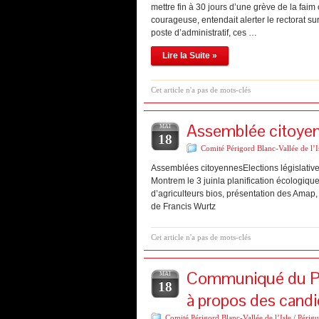
mettre fin à 30 jours d’une grève de la fa
courageuse, entendait alerter le rectorat s
poste d’administratif, ces …
Lire la Suite »
Cet article n'a pas de mots-clés
Assemblée citoyenne
MAI
18
Comité Périgord Blanc-Vallée de l’I
Assemblées citoyennesElections législative
Montrem le 3 juinla planification écologiqu
d’agriculteurs bios, présentation des Amap, e
de Francis Wurtz
Cet article n'a pas de mots-clés
Communiqué du Par
MAI
18
à propos des cand
Comité Périgord Blanc-Vallée de l’Isle / Périg