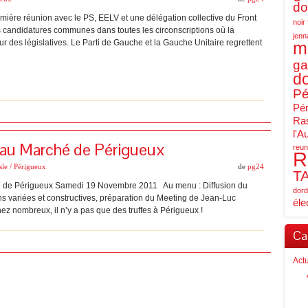
do
mière réunion avec le PS, EELV et une délégation collective du Front
noir
candidatures communes dans toutes les circonscriptions où la
jenn
r des législatives. Le Parti de Gauche et la Gauche Unitaire regrettent
m
ga
d
Pé
Pér
Ras
l'A
e au Marché de Périgueux
reun
R
sle / Périgueux
de
pg24
T
hé de Périgueux Samedi 19 Novembre 2011 Au menu : Diffusion du
dord
 variées et constructives, préparation du Meeting de Jean-Luc
éle
 nombreux, il n’y a pas que des truffes à Périgueux !
Ca
Act