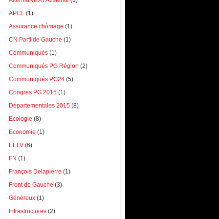
Alternative A l'Austérité
(3)
APCL
(1)
Assurance chômage
(1)
CN Parti de Gauche
(1)
Communiqués
(1)
Communiqués PG Région
(2)
Communiqués PG24
(5)
Congres PG 2015
(1)
Départementales 2015
(8)
Ecologie
(8)
Economie
(1)
EELV
(6)
FN
(1)
François Delapierre
(1)
Front de Gauche
(3)
Généreux
(1)
Infrastructures
(2)