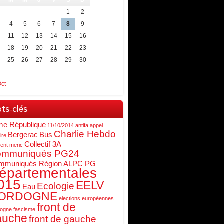
M
M
J
V
S
D
1
2
4
5
6
7
8
9
0
11
12
13
14
15
16
7
18
19
20
21
22
23
4
25
26
27
28
29
30
1
Oct
ts-clés
me République
11/10/2014
antifa
appel
Charlie Hebdo
Bergerac
Bus
ire
Collectif 3A
ent meric
ommuniqués PG24
mmuniqués Région ALPC PG
épartementales
015
EELV
Ecologie
Eau
ORDOGNE
elections européennes
front de
dogne
fascisme
auche
front de gauche