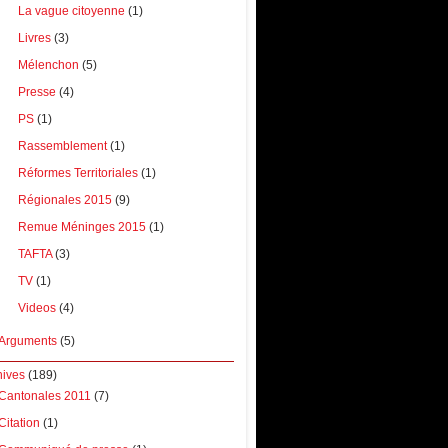
La vague citoyenne
(1)
Livres
(3)
Mélenchon
(5)
Presse
(4)
PS
(1)
Rassemblement
(1)
Réformes Territoriales
(1)
Régionales 2015
(9)
Remue Méninges 2015
(1)
TAFTA
(3)
TV
(1)
Videos
(4)
Arguments
(5)
hives
(189)
Cantonales 2011
(7)
Citation
(1)