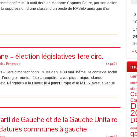
L
im commencée le 10 avril dernier. Madame Capmas-Faure, par son action
ur la suppression d’une classe, d’un poste de RASED ainsi que d’un
3
1
1
2
3
« 
 – élection législatives 1ere circ.
sle / Périgueux
de
pg24
mo
s – 1ere circonscription Mussidan le 30 maiThème : le contexte social
6é
e, l’énergie. réunion-fête champêtre , avec pique-nique, stands
tc. Périgueux à la Filatur, le 4 juinl’Europe et le M.E.S. avec la venue
unita
clém
C
Co
D
2
ti de Gauche et de la Gauche Unitaire
D
idatures communes à gauche
dor
g
ueux
de
pg24