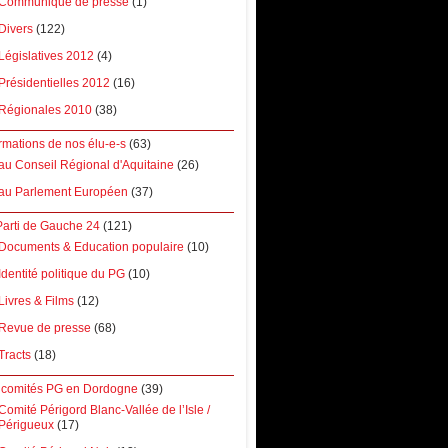
Communiqué de presse
(1)
Divers
(122)
Législatives 2012
(4)
Présidentielles 2012
(16)
Régionales 2010
(38)
rmations de nos élu-e-s
(63)
au Conseil Régional d'Aquitaine
(26)
au Parlement Européen
(37)
Parti de Gauche 24
(121)
Documents & Education populaire
(10)
Identité politique du PG
(10)
Livres & Films
(12)
Revue de presse
(68)
Tracts
(18)
 comités PG en Dordogne
(39)
Comité Périgord Blanc-Vallée de l’Isle /
Périgueux
(17)