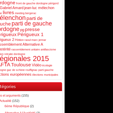
rdogne
front de gauche dordogne périgord
Gabriel Amard
jean-luc mélechon
livres
ar
meeting bergerac
élenchon
parti de
parti de gauche
uche
ordogne
presse
pg
rigueux
Périgueux 1
igueux 2
Pétition
raoul-marc jennar
semblement Alternative A
ustérité
rassemblement unitaire antifascisme
ion retraite dordogne
égionales 2015
AFTA
Toulouse
VIdéo
écologie
ogne gaz de schiste rouffignac parti gauche
ctions européennes
élections municipales
tégories
us et arguments
(155)
Actualité
(152)
6éme République
(2)