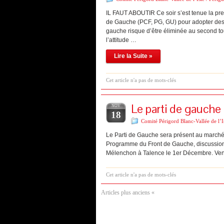
IL FAUT ABOUTIR Ce soir s’est tenue la pre
de Gauche (PCF, PG, GU) pour adopter des 
gauche risque d’être éliminée au second tou
l’attitude …
Lire la Suite »
Cet article n'a pas de mots-clés
Le parti de gauch
NOV
18
Comité Périgord Blanc-Vallée de l’I
Le Parti de Gauche sera présent au marc
Programme du Front de Gauche, discussions
Mélenchon à Talence le 1er Décembre. Venez
Cet article n'a pas de mots-clés
Articles plus anciens «