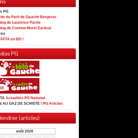
ens
es PG
site du Parti de Gauche Bergerac
blog de Laurence Pache
blog de Corinne Morel Darleux
res
TAFTA en BD !
dias PG
FTA
Actualités PG National
 AU GAZ DE SCHISTE !
PG Articles
endrier (articles)
août 2026