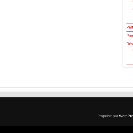
Par
Pré
Rése
Propulsé par
WordPre