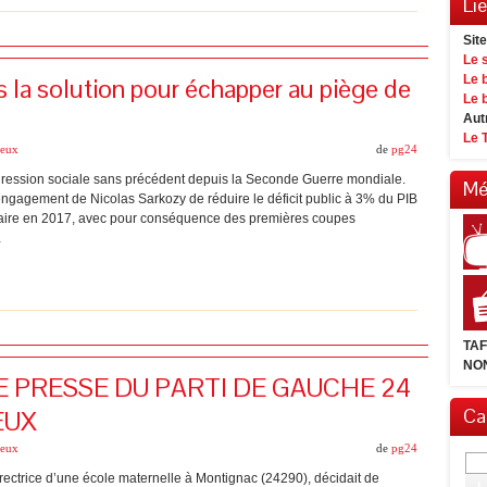
Li
Sit
Le 
as la solution pour échapper au piège de
Le 
Le 
Aut
Le 
ueux
de
pg24
égression sociale sans précédent depuis la Seconde Guerre mondiale.
Mé
engagement de Nicolas Sarkozy de réduire le déficit public à 3% du PIB
gétaire en 2017, avec pour conséquence des premières coupes
…
TA
NON
 PRESSE DU PARTI DE GAUCHE 24
Cal
EUX
ueux
de
pg24
ectrice d’une école maternelle à Montignac (24290), décidait de