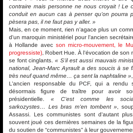
contraire mais personne ne nous croyait ! Le 
conduit en aucun cas à penser qu’on pourra 
pèsera pas, il ne faut pas y aller. »
Mais, en ce moment, rien n’agace plus un comm
d’un maroquin ministériel pour l’ancien secrétair
à Hollande avec
son micro-mouvement, le Mu
progressiste)
, Robert Hue. À l’évocation de so
se font cinglants.
« S’il est aussi mauvais ministr
national, Jean-Marc Ayrault a des soucis à se fa
très neuf quand même… ça sent la naphtaline »
L’ancien responsable du PCF, qui a rendu s
désormais figure de traître pour avoir s
présidentielle.
« C’est comme les sociali
sarkozystes… Les bras m’en tombent »
, soup
Assassi. Les communistes sont d’autant pl
souvent joué ces dernières semaines de la fig
du soutien de “communistes” à leur gouverneme