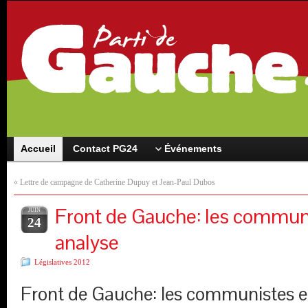
Accueil
Contact PG24
Événements
«
Lettre de campagne de Catherine Dupuy et Jean-Paul Dubos
Front de Gauche: les communi
JUIN
24
analyse
Législatives 2012
Front de Gauche: les communistes e