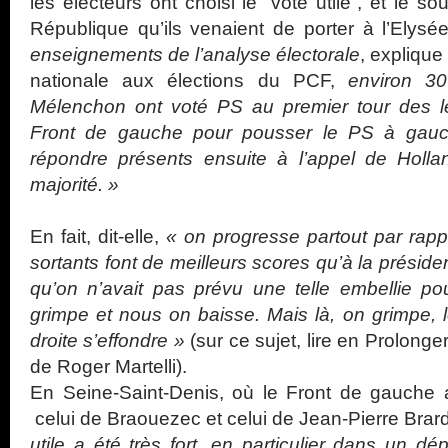
les électeurs ont choisi le “vote utile”, et le s
République qu’ils venaient de porter à l’Elysé
enseignements de l’analyse électorale
, explique
nationale aux élections du PCF,
environ 3
Mélenchon ont voté PS au premier tour des lég
Front de gauche pour pousser le PS à gauch
répondre présents ensuite à l’appel de Holla
majorité. »
En fait, dit-elle,
« on progresse partout par rapp
sortants font de meilleurs scores qu’à la président
qu’on n’avait pas prévu une telle embellie pou
grimpe et nous on baisse. Mais là, on grimpe, l
droite s’effondre »
(sur ce sujet, lire en Prolonge
de Roger Martelli).
En Seine-Saint-Denis, où le Front de gauche
celui de Braouezec et celui de Jean-Pierre Brard
utile a été très fort, en particulier dans un d