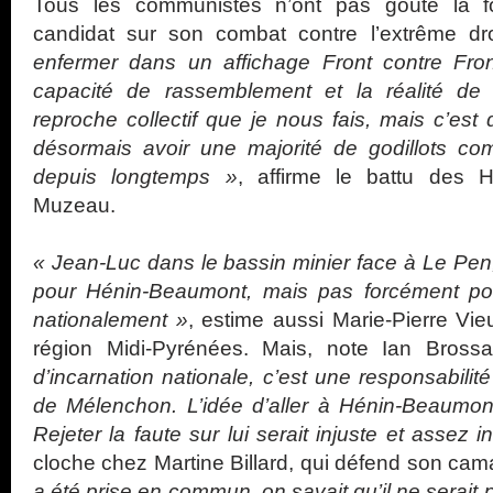
Tous les communistes n’ont pas goûté la foc
candidat sur son combat contre l’extrême dr
enfermer dans un affichage Front contre Fro
capacité de rassemblement et la réalité de 
reproche collectif que je nous fais, mais c’est
désormais avoir une majorité de godillots 
depuis longtemps »
, affirme le battu des H
Muzeau.
« Jean-Luc dans le bassin minier face à Le Pen,
pour Hénin-Beaumont, mais pas forcément po
nationalement »
, estime aussi Marie-Pierre Vie
région Midi-Pyrénées. Mais, note Ian Bross
d’incarnation nationale, c’est une responsabilité
de Mélenchon. L’idée d’aller à Hénin-Beaumont
Rejeter la faute sur lui serait injuste et assez i
cloche chez Martine Billard, qui défend son cam
a été prise en commun. on savait qu’il ne serait 